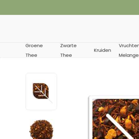
✔︎ Vanaf € 35
Groene
Zwarte
Vruchte
Kruiden
Thee
Thee
Melange