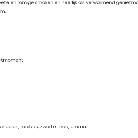
 zoete en romige smaken en heerlijk als verwarmend geniet
om.
nietmoment
delen, rooibos, zwarte thee, aroma.