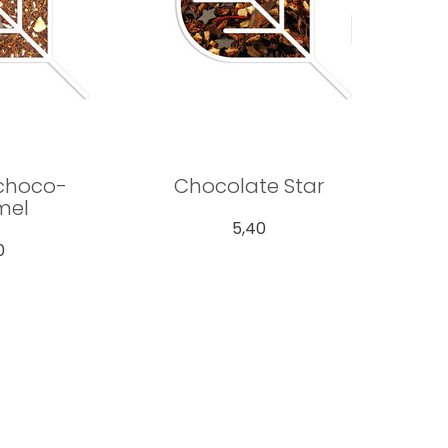
choco-
Chocolate Star
mel
5,40
0