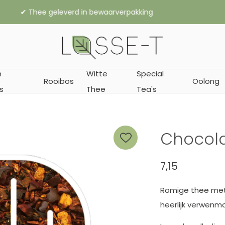
,- gratis verzending binnen Nederland (vanaf € 45,- naar België
n
Witte
Special
Rooibos
Oolong
s
Thee
Tea's
Chocola
7,15
Romige thee met
heerlijk verwenm