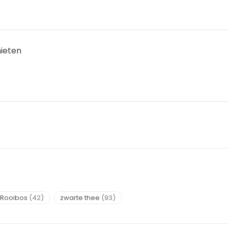
nieten
Rooibos
(42)
zwarte thee
(93)