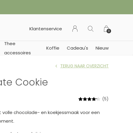
 of Duitsland)
Klantenservice
0
Thee
Koffie
Cadeau's
Nieuw
accessoires
TERUG NAAR OVERZICHT
te Cookie
(5)
 volle chocolade- en koekjessmaak voor een
oment.