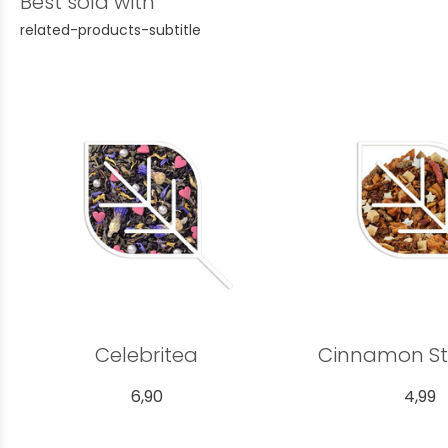
Best sold with
related-products-subtitle
Celebritea
Cinnamon St
6,90
4,99