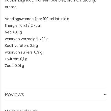
natriumalginaat), kaneel, rode biet, aroma, natuurlijk
aroma
Voedingswaarde (per 100 ml infusie):
Energie: 10 kJ / 2 kcal
Vet: <0,1 g
waarvan verzadigd: <0,1 g
Koolhydraten: 0,5 g
waarvan suikers: 0,3 g
Eiwitten: 0,1 g
Zout: 0,01 g
Reviews