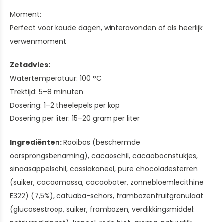
Moment:
Perfect voor koude dagen, winteravonden of als heerlijk
verwenmoment
Zetadvies:
Watertemperatuur: 100 °C
Trektijd: 5–8 minuten
Dosering: 1–2 theelepels per kop
Dosering per liter: 15–20 gram per liter
Ingrediënten:
Rooibos (beschermde
oorsprongsbenaming), cacaoschil, cacaoboonstukjes,
sinaasappelschil, cassiakaneel, pure chocoladesterren
(suiker, cacaomassa, cacaoboter, zonnebloemlecithine
E322) (7,5%), catuaba-schors, frambozenfruitgranulaat
(glucosestroop, suiker, frambozen, verdikkingsmiddel: