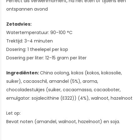
Perfect als verwenmoment, na het eten of tijdens een
ontspannen avond
Zetadvies:
Watertemperatuur: 90–100 °C
Trektijd: 3–4 minuten
Dosering: 1 theelepel per kop
Dosering per liter: 12–15 gram per liter
Ingrediënten:
China oolong, kokos (kokos, kokosolie,
suiker), cacaoschil, amandel (5%), aroma,
chocoladestukjes (suiker, cacaomassa, cacaoboter,
emulgator: sojalecithine (E322)) (4%), walnoot, hazelnoot
Let op:
Bevat noten (amandel, walnoot, hazelnoot) en soja.