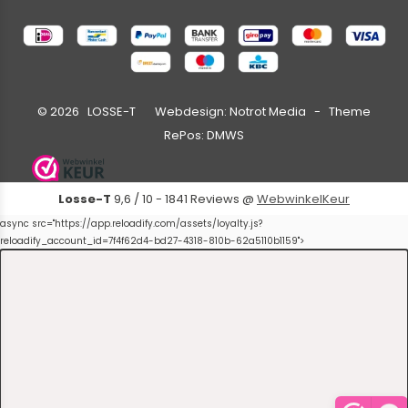
©
2026
LOSSE-T Webdesign:
Notrot Media
- Theme
RePos:
DMWS
Losse-T
9,6
/
10
-
1841
Reviews @
WebwinkelKeur
async src="https://app.reloadify.com/assets/loyalty.js?
reloadify_account_id=7f4f62d4-bd27-4318-810b-62a5110b1159">